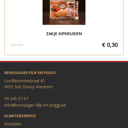
ZAKJE KIPKRUIDEN
€ 0,30
per stuk
KEURSLAGER FILIP EN PEGGY
Loofblommestraat 81
9051 Sint-Denijs-Westrem
09 245 27 67
info@keurslager-filip-en-peggy.be
KLANTENSERVICE
Bestellen