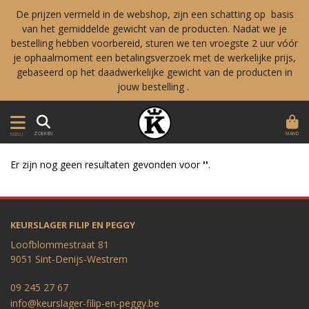
De prijzen vermeld in de webshop, zijn een schatting op basis
van het gemiddelde gewicht van de producten. Nadat we je
bestelling hebben voorbereid, sturen we ten vroegste 2 uur vóór
je ophaalmoment een betalingsverzoek met de werkelijke prijs,
gebaseerd op het daadwerkelijke gewicht van de producten in
jouw bestelling .
MAND
ZOEKEN
MENU
Er zijn nog geen resultaten gevonden voor
''
.
KEURSLAGER FILIP EN PEGGY
Loofblommestraat 81
9051 Sint-Denijs-Westrem
09 245 27 67
info@keurslager-filip-en-peggy.be