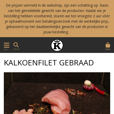
De prijzen vermeld in de webshop, zijn een schatting op basis
van het gemiddelde gewicht van de producten. Nadat we je
bestelling hebben voorbereid, sturen we ten vroegste 2 uur vóór
je ophaalmoment een betalingsverzoek met de werkelijke prijs,
gebaseerd op het daadwerkelijke gewicht van de producten in
jouw bestelling .
MAND
ZOEKEN
MENU
KALKOENFILET GEBRAAD