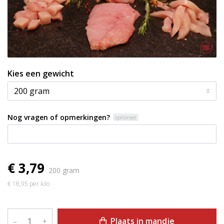
Kies een gewicht
Nog vragen of opmerkingen?
optioneel
€ 3,79
200 gram
€ 18,95 per kilo
Plaats in mandje
–
+