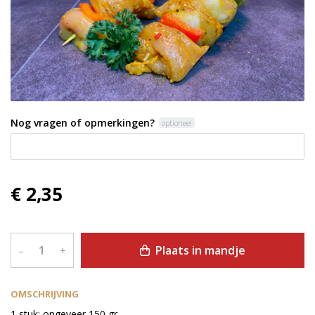
Nog vragen of opmerkingen?
optioneel
€ 2,35
Plaats in mandje
–
+
OMSCHRIJVING
1 stuk: ongeveer 150 gr