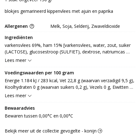
blokjes gemarineerd kippenvlees met ajuin en paprika
Allergenen
Melk, Soja, Selderij, Zwaveldioxide
Ingrediënten
varkensvlees 69%, ham 15% [varkensvlees, water, zout, suiker 
(LACTOSE), glucosestroop (SULFIET), dextrose, natriumcas 
(MELK) zonneblmolie, aroma, kruiden (SELDERIJ), specerij, 
Lees meer
rookgeur, E450, E635, smaakversterker: E621, E640, E631  ehydr 
pl eiwit (SOJA), eiwit (LACTOSE)  gistextract,E301, antioxidant: 
Voedingswaarden per 100 gram
E300, zuurteregelaar: E330, E250-E325-E262], kaas 15% 
Energie 1.184 kJ / 283 kcal, Vet 22,8 g (waarvan verzadigd 9,5 g), 
[gepasteuriseerde MELK, zout, MELKferment, zuursel, 
Koolhydraten 0 g (waarvan suikers 0,2 g), Vezels 0 g, Eiwitten 
microbieel stremsel, kleurstof: E160b, kruiden]
18,4 g, Zout 0,4 g.
Lees meer
Bewaaradvies
Bewaren tussen 0,00°C en 0,00°C
Bekijk meer uit de collectie gevogelte - konijn