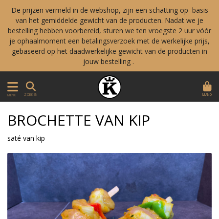
De prijzen vermeld in de webshop, zijn een schatting op basis
van het gemiddelde gewicht van de producten. Nadat we je
bestelling hebben voorbereid, sturen we ten vroegste 2 uur vóór
je ophaalmoment een betalingsverzoek met de werkelijke prijs,
gebaseerd op het daadwerkelijke gewicht van de producten in
jouw bestelling .
MAND
ZOEKEN
MENU
BROCHETTE VAN KIP
saté van kip