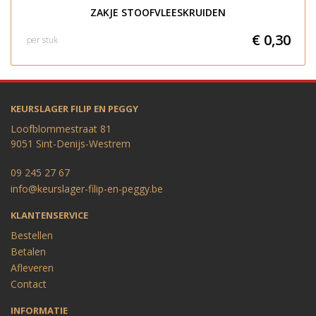
ZAKJE STOOFVLEESKRUIDEN
€ 0,30
per stuk
KEURSLAGER FILIP EN PEGGY
Loofblommestraat 81
9051 Sint-Denijs-Westrem
09 245 27 67
info@keurslager-filip-en-peggy.be
KLANTENSERVICE
Bestellen
Betalen
Afleveren
Contact
INFORMATIE