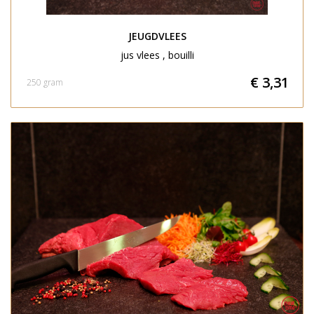
JEUGDVLEES
jus vlees , bouilli
€ 3,31
250 gram