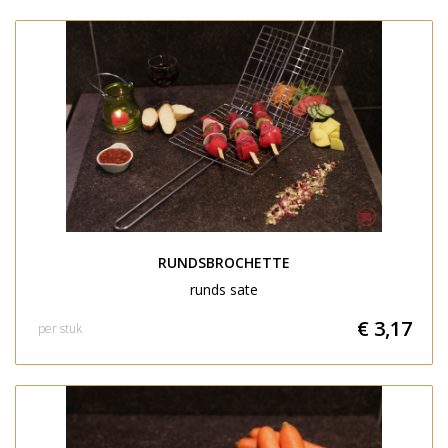
RUNDSBROCHETTE
runds sate
€ 3,17
per stuk