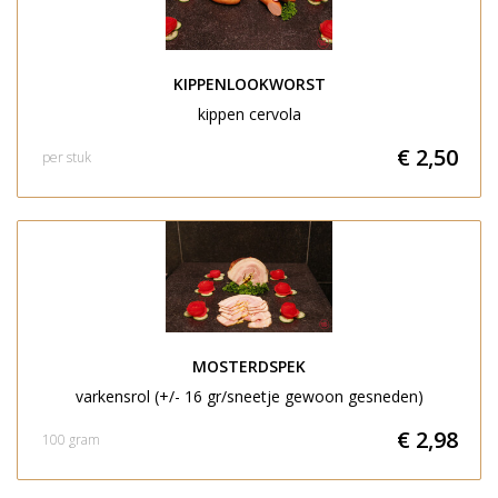
KIPPENLOOKWORST
kippen cervola
€ 2,50
per stuk
MOSTERDSPEK
varkensrol (+/- 16 gr/sneetje gewoon gesneden)
€ 2,98
100 gram