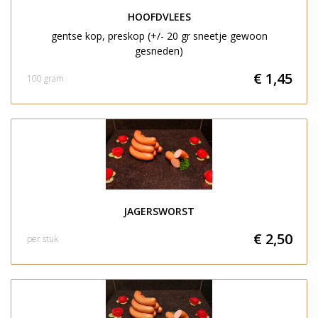
HOOFDVLEES
gentse kop, preskop (+/- 20 gr sneetje gewoon
gesneden)
€ 1,45
100 gram
JAGERSWORST
€ 2,50
per stuk