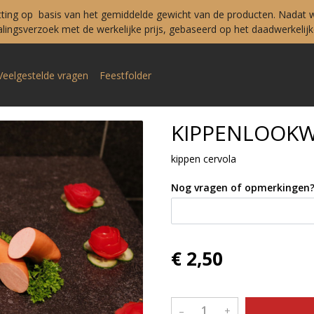
tting op basis van het gemiddelde gewicht van de producten. Nadat w
ingsverzoek met de werkelijke prijs, gebaseerd op het daadwerkelijke
Veelgestelde vragen
Feestfolder
KIPPENLOOK
kippen cervola
Nog vragen of opmerkingen
€ 2,50
–
+