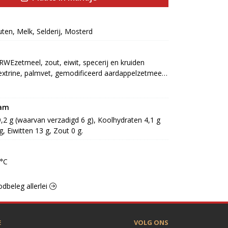
uten, Melk, Selderij, Mosterd
WEzetmeel, zout, eiwit, specerij en kruiden 
trine, palmvet, gemodificeerd aardappelzetmeel, 
E150c, knoflook, gistextract, dextrose, LACTOSE, 
del: E250, E262, E325, stabilisator: E450, E451, 
627, E631, antioxidant: E301, E392] (GLUTEN, 
ram
9,2 g (waarvan verzadigd 6 g), Koolhydraten 4,1 g 
g, Eiwitten 13 g, Zout 0 g.
0°C
odbeleg allerlei
E
VOLG ONS