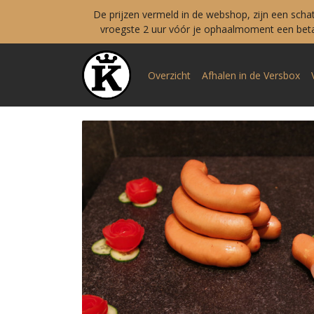
De prijzen vermeld in de webshop, zijn een scha
vroegste 2 uur vóór je ophaalmoment een betal
Overzicht
Afhalen in de Versbox