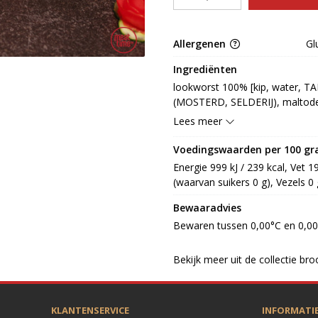
Allergenen
Gl
Ingrediënten
lookworst 100% [kip, water, TAR
(MOSTERD, SELDERIJ), maltodex
aroma, specerij, ui, kleurstof: 
Lees meer
rook, runderdarm, conserveermid
E452, smaakversterker: E621, E
Voedingswaarden per 100 g
MELK)
Energie 999 kJ / 239 kcal, Vet 1
(waarvan suikers 0 g), Vezels 0 
Bewaaradvies
Bewaren tussen 0,00°C en 0,0
Bekijk meer uit de collectie bro
KLANTENSERVICE
INFORMATI