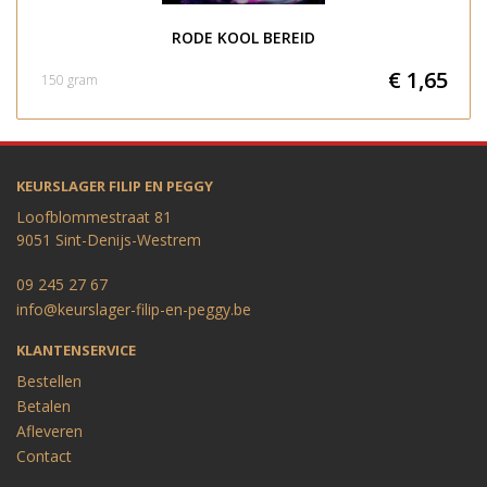
RODE KOOL BEREID
€ 1,65
150 gram
KEURSLAGER FILIP EN PEGGY
Loofblommestraat 81
9051 Sint-Denijs-Westrem
09 245 27 67
info@keurslager-filip-en-peggy.be
KLANTENSERVICE
Bestellen
Betalen
Afleveren
Contact