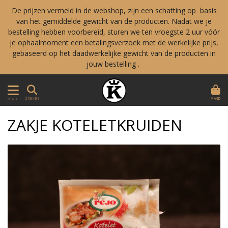
De prijzen vermeld in de webshop, zijn een schatting op basis
van het gemiddelde gewicht van de producten. Nadat we je
bestelling hebben voorbereid, sturen we ten vroegste 2 uur vóór
je ophaalmoment een betalingsverzoek met de werkelijke prijs,
gebaseerd op het daadwerkelijke gewicht van de producten in
jouw bestelling .
MAND
ZOEKEN
MENU
ZAKJE KOTELETKRUIDEN