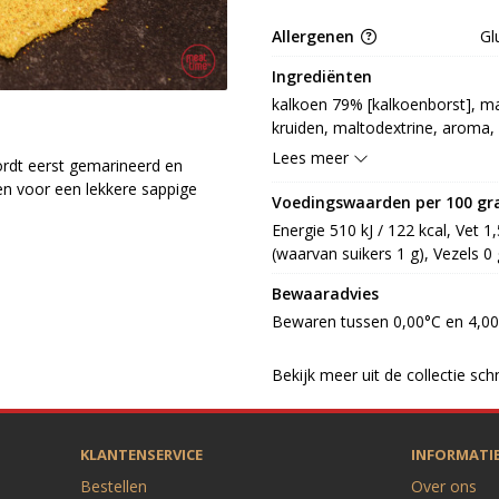
Allergenen
Gl
Ingrediënten
kalkoen 79% [kalkoenborst], ma
kruiden, maltodextrine, aroma,
gemodificeerd zetmeel, glucoses
Lees meer
ordt eerst gemarineerd en
E262, E331, stabilisator: E450, 
n voor een lekkere sappige
verdikkingsmiddel: E401, E412
Voedingswaarden per 100 g
maiszetmeel, zout, spec [kori
Energie 510 kJ / 122 kcal, Vet 1
chili], glutaminaat, dextrose, 
(waarvan suikers 1 g), Vezels 0 
Bewaaradvies
Bewaren tussen 0,00°C en 4,0
Bekijk meer uit de collectie sc
KLANTENSERVICE
INFORMATI
Bestellen
Over ons