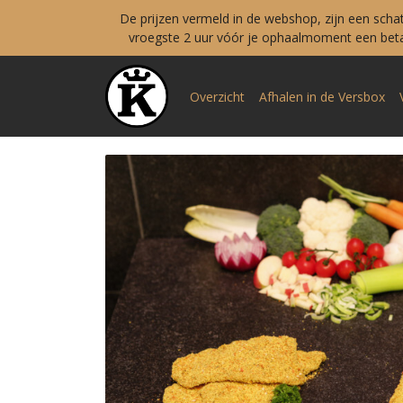
De prijzen vermeld in de webshop, zijn een scha
vroegste 2 uur vóór je ophaalmoment een betal
Overzicht
Afhalen in de Versbox