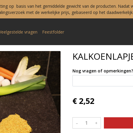
tting op basis van het gemiddelde gewicht van de producten. Nadat w
ingsverzoek met de werkelijke prijs, gebaseerd op het daadwerkelijke
Veelgestelde vragen
Feestfolder
KALKOENLAPJ
Nog vragen of opmerkingen
€ 2,52
–
+