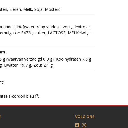
uten, Eieren, Melk, Soja, Mosterd
rinade 11% [water, raapzaadolie, zout, dextrose, 
 emulgator: E472c, suiker, LACTOSE, MELKeiwit, 
troop, kruidenextract, uiextract, zuurteregelaar: 
E451, antioxidant: E300, voedingszuur: E270, E330, 
, E415], paneermeel 11% [TARWEzetmeel, 
ram
ander, paprikapoeder, peper, kurkuma, MOSTERD, 
,5 g (waarvan verzadigd 0,3 g), Koolhydraten 7,5 g 
aroma (EI, SOJA) ,kruid] (GERST, GLUTEN)
g, Eiwitten 19,7 g, Zout 2,1 g.
0°C
hnitzels-cordon bleu
E
VOLG ONS