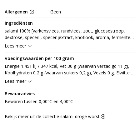
Allergenen
Geen
Ingrediënten
salami 100% [varkensvlees, rundvlees, zout, glucosestroop, 
dextrose, specerij, specerijextract, knoflook, aroma, fermenten, 
rook, oppervlaktebehandeling [gelatine, polyvinylacetaat, 
Lees meer
conserveermiddel: E202], antioxidant: E301, kleurstof: E120, 
conserveermiddel: E250, E252]
Voedingswaarden per 100 gram
Energie 1.451 kJ / 347 kcal, Vet 30 g (waarvan verzadigd 11 g), 
Koolhydraten 0,2 g (waarvan suikers 0,2 g), Vezels 0 g, Eiwitten 
19 g, Zout 3,4 g.
Lees meer
Bewaaradvies
Bewaren tussen 0,00°C en 4,00°C
Bekijk meer uit de collectie salami-droge worst