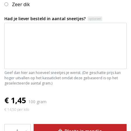
Zeer dik
Had je liever besteld in aantal sneetjes?
optioneel
Geef dan hier aan hoeveel sneetjes je wenst. (De geschatte prijs kan
hoger uitvallen op het kassaticket omdat deze gebaseerd is op het
geselecteerde aantal gram.)
€ 1,45
100 gram
€ 14,50 per kilo