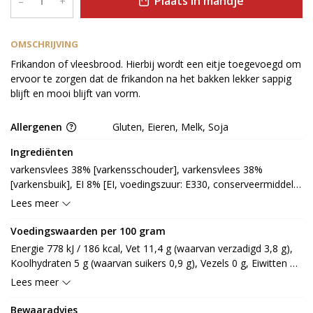
Plaats in mandje
–
+
OMSCHRIJVING
Frikandon of vleesbrood. Hierbij wordt een eitje toegevoegd om
ervoor te zorgen dat de frikandon na het bakken lekker sappig
blijft en mooi blijft van vorm.
Allergenen
Gluten, Eieren, Melk, Soja
Ingrediënten
varkensvlees 38% [varkensschouder], varkensvlees 38% 
[varkensbuik], EI 8% [EI, voedingszuur: E330, conserveermiddel: 
E202], MELK 8% (LACTOSE), halffabrikaat 6% [maiszetmeel, 
Lees meer
TARWEzetmeel, glucose, SOJA, kruiden en specerij [peper], 
aroma (EI), emulgator: E451, smaakversterker: E621, 
Voedingswaarden per 100 gram
antioxidant: E300] (GLUTEN), zout [zout 99%, antiklontermiddel: 
Energie 778 kJ / 186 kcal, Vet 11,4 g (waarvan verzadigd 3,8 g), 
E535]
Koolhydraten 5 g (waarvan suikers 0,9 g), Vezels 0 g, Eiwitten 
16,1 g, Zout 2,3 g.
Lees meer
Bewaaradvies