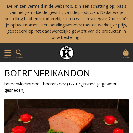
De prijzen vermeld in de webshop, zijn een schatting op basis
van het gemiddelde gewicht van de producten. Nadat we je
bestelling hebben voorbereid, sturen we ten vroegste 2 uur vóór
je ophaalmoment een betalingsverzoek met de werkelijke prijs,
gebaseerd op het daadwerkelijke gewicht van de producten in
jouw bestelling .
MAND
ZOEKEN
MENU
BOERENFRIKANDON
boerenvleesbrood , boerenkoek (+/- 17 gr/sneetje gewoon
gesneden)