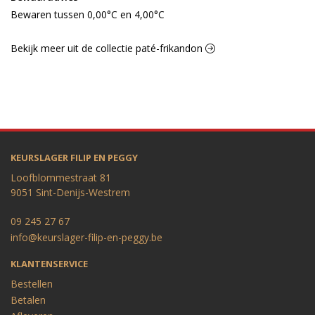
Bewaren tussen 0,00°C en 4,00°C
Bekijk meer uit de collectie paté-frikandon
KEURSLAGER FILIP EN PEGGY
Loofblommestraat 81
9051 Sint-Denijs-Westrem
09 245 27 67
info@keurslager-filip-en-peggy.be
KLANTENSERVICE
Bestellen
Betalen