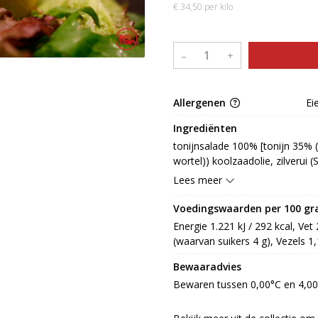
€ 34,50 per kilo
–
+
Allergenen
Ei
Ingrediënten
tonijnsalade 100% [tonijn 35% (t
wortel)) koolzaadolie, zilverui 
gedroogde tomaat, suiker, EIgeel
Lees meer
knoflookextract, MOSTERD, chil
aardappel, knoflook, citroensap,
Voedingswaarden per 100 g
E270, E330, zuurteregelaar: E262
Energie 1.221 kJ / 292 kcal, Vet
E202]
(waarvan suikers 4 g), Vezels 1,1
Bewaaradvies
Bewaren tussen 0,00°C en 4,0