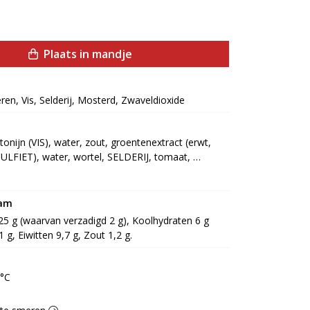
Plaats in mandje
eren, Vis, Selderij, Mosterd, Zwaveldioxide
onijn (VIS), water, zout, groentenextract (erwt, 
(SULFIET), water, wortel, SELDERIJ, tomaat, 
, ui, azijn, melasse, tamarinde, gember, specerij, 
ipeper, gemodificeerd maiszetmeel, kruiden, 
 gistextract, kleurstof: E160c, voedingszuur: E260, 
ram
, E325, stabilisator: E412, conserveermiddel: 
 25 g (waarvan verzadigd 2 g), Koolhydraten 6 g 
 g, Eiwitten 9,7 g, Zout 1,2 g.
0°C