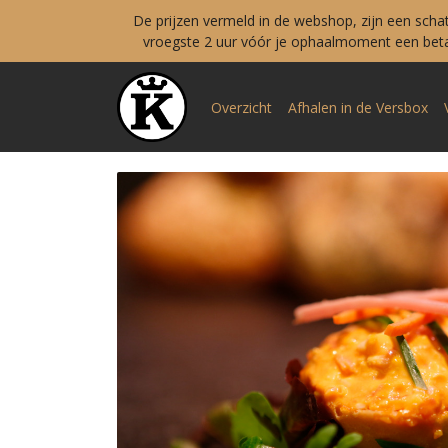
De prijzen vermeld in de webshop, zijn een scha
vroegste 2 uur vóór je ophaalmoment een betal
Overzicht
Afhalen in de Versbox