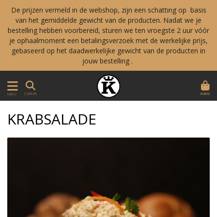
De prijzen vermeld in de webshop, zijn een schatting op basis
van het gemiddelde gewicht van de producten. Nadat we je
bestelling hebben voorbereid, sturen we ten vroegste 2 uur vóór
je ophaalmoment een betalingsverzoek met de werkelijke prijs,
gebaseerd op het daadwerkelijke gewicht van de producten in
jouw bestelling .
MAND
ZOEKEN
MENU
KRABSALADE