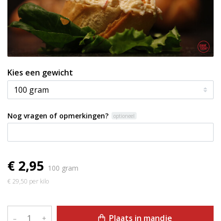
Kies een gewicht
Nog vragen of opmerkingen?
optioneel
€ 2,95
100 gram
€ 29,50 per kilo
Plaats in mandje
–
+