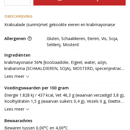
OMSCHRIJVING
Krabsalade (surimi)met gekookte eieren en krabmayonaise
Allergenen
Gluten, Schaaldieren, Eieren, Vis, Soja,
Selderij, Mosterd
Ingrediënten
krabmayonaise 56% [koolzaadolie, EIgeel, water, azijn, 
krabaroma (SCHAALDIEREN, SOJA), MOSTERD, specerijextract, 
gehydrolyseerd plantaardig eiwit, zout, gedroogde groenten 
Lees meer
(SELDERIJ), kruiden, specerij, gemodificeerd zetmeel, 
smaakversterker: E621, E627, E631, stabilisator: E412, E415, 
Voedingswaarden per 100 gram
conserveermiddel: E202, E211], EI 11% [EI, water, zout, 
Energie 1.828 kJ / 437 kcal, Vet 46,3 g (waarvan verzadigd 3,8 g), 
opgietvloeistof], krab 11% [surimi (VIS), water, 
Koolhydraten 1,5 g (waarvan suikers 0,4 g), Vezels 0 g, Eiwitten 
aardappelzetmeel, zout, suiker, krabextr, krabaroma, 
3,5 g, Zout 1,3 g.
Lees meer
plantaardige olie, kleurstof: E120] (SCHAALDIEREN), surimi 11% 
[water, zetmeel, zout, suiker, krabextract (SCHAALDIEREN), 
Bewaaradvies
krabsmaak, plantaardige olie, kleurstof: E160c, surimi E420, 
Bewaren tussen 0,00°C en 4,00°C
E452] (SOJA, VIS), surimi 11% [surimi [alaska pollak (VIS), suiker], 