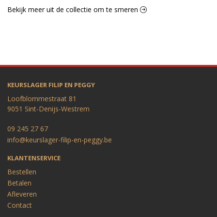
Bekijk meer uit de collectie om te smeren
KEURSLAGER FILIP EN PEGGY
Loofblommestraat 81
9051 Sint-Denijs-Westrem
09 245 27 67
info@keurslager-filip-en-peggy.be
KLANTENSERVICE
Bestellen
Betalen
Afleveren
Contact