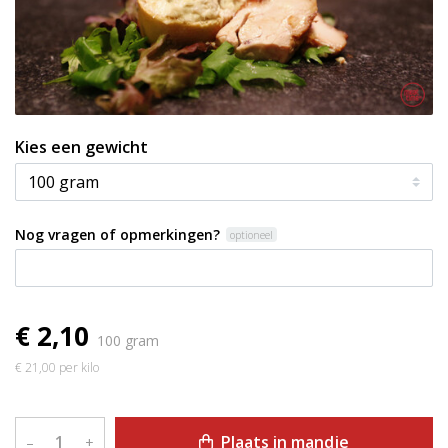
Kies een gewicht
Nog vragen of opmerkingen?
optioneel
€ 2,10
100 gram
€ 21,00 per kilo
Plaats in mandje
–
+