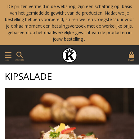
De prijzen vermeld in de webshop, zijn een schatting op basis
van het gemiddelde gewicht van de producten. Nadat we je
bestelling hebben voorbereid, sturen we ten vroegste 2 uur vóór
je ophaalmoment een betalingsverzoek met de werkelijke prijs,
gebaseerd op het daadwerkelijke gewicht van de producten in
jouw bestelling .
MAND
ZOEKEN
MENU
KIPSALADE