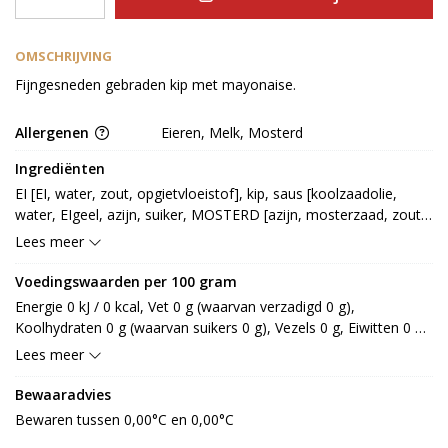
OMSCHRIJVING
Fijngesneden gebraden kip met mayonaise.
Allergenen
Eieren, Melk, Mosterd
Ingrediënten
EI [EI, water, zout, opgietvloeistof], kip, saus [koolzaadolie, 
water, EIgeel, azijn, suiker, MOSTERD [azijn, mosterzaad, zout, 
specerij], kruiden, specerij, zout, peper, maltodextrine, 
Lees meer
gemodificeerd zetmeel, MELKeiwit (LACTOSE), gedroogde 
groenten, kruidenextract, stabilisator: E401, E412, E415, 
Voedingswaarden per 100 gram
smaakversterker: E621, voedingszuur: E330, conserveermiddel: 
Energie 0 kJ / 0 kcal, Vet 0 g (waarvan verzadigd 0 g), 
E202, E211, E270]
Koolhydraten 0 g (waarvan suikers 0 g), Vezels 0 g, Eiwitten 0 g, 
Zout 0 g.
Lees meer
Bewaaradvies
Bewaren tussen 0,00°C en 0,00°C