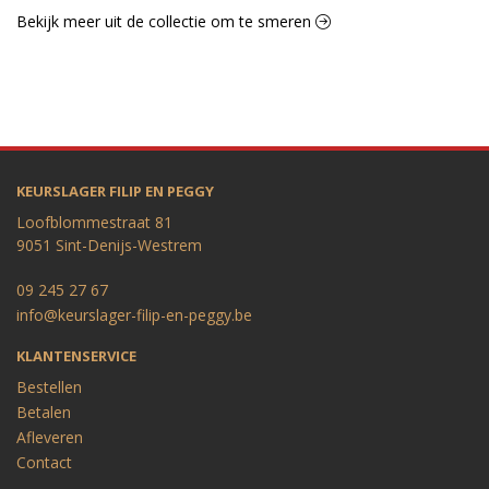
Bekijk meer uit de collectie om te smeren
KEURSLAGER FILIP EN PEGGY
Loofblommestraat 81
9051 Sint-Denijs-Westrem
09 245 27 67
info@keurslager-filip-en-peggy.be
KLANTENSERVICE
Bestellen
Betalen
Afleveren
Contact