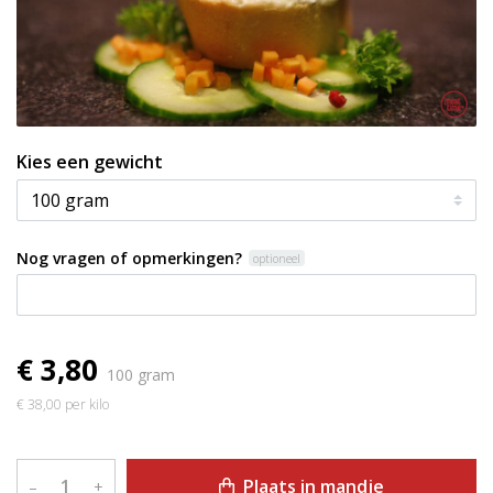
Kies een gewicht
Nog vragen of opmerkingen?
optioneel
€ 3,80
100 gram
€ 38,00 per kilo
Plaats in mandje
–
+