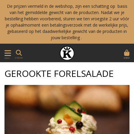
De prijzen vermeld in de webshop, zijn een schatting op basis
van het gemiddelde gewicht van de producten. Nadat we je
bestelling hebben voorbereid, sturen we ten vroegste 2 uur vóór
je ophaalmoment een betalingsverzoek met de werkelijke prijs,
gebaseerd op het daadwerkelijke gewicht van de producten in
jouw bestelling .
MAND
ZOEKEN
MENU
GEROOKTE FORELSALADE