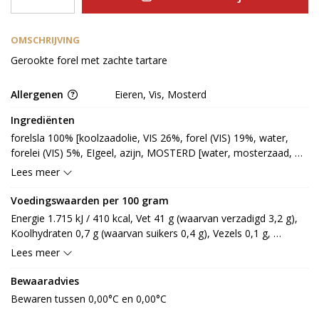
OMSCHRIJVING
Gerookte forel met zachte tartare
Allergenen
Eieren, Vis, Mosterd
Ingrediënten
forelsla 100% [koolzaadolie, VIS 26%, forel (VIS) 19%, water, 
forelei (VIS) 5%, EIgeel, azijn, MOSTERD [water, mosterzaad, 
azijn, zout, specerij], zout, suiker, witte wijn, kruiden en 
Lees meer
specerijextract, glucose, dille, peper, zuurteregelaar: E575, 
stabilisator: E412, E415, conserveermiddel: E202, E211, E270, 
Voedingswaarden per 100 gram
E325]
Energie 1.715 kJ / 410 kcal, Vet 41 g (waarvan verzadigd 3,2 g), 
Koolhydraten 0,7 g (waarvan suikers 0,4 g), Vezels 0,1 g, 
Eiwitten 9,8 g, Zout 1,4 g.
Lees meer
Bewaaradvies
Bewaren tussen 0,00°C en 0,00°C