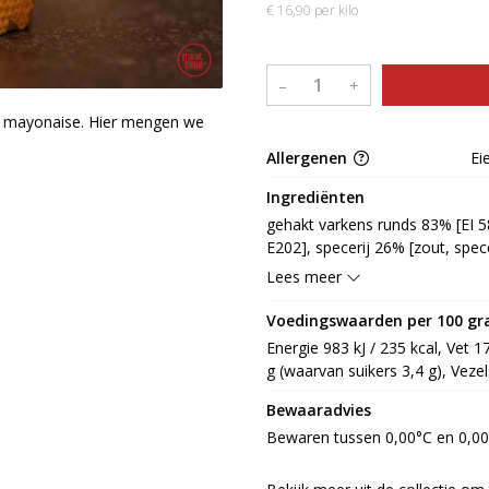
€ 16,90 per kilo
–
+
n mayonaise. Hier mengen we
Allergenen
Ei
Ingrediënten
gehakt varkens runds 83% [EI 5
E202], specerij 26% [zout, spec
[glucosestroop, zuurteregelaar: 
Lees meer
extract [sorbitol, paprikaextrac
gehakt varken, rundvlees, varke
Voedingswaarden per 100 g
[koolzaadolie, ui, EIgeel, water, 
Energie 983 kJ / 235 kcal, Vet 1
(SELDERIJ), MOSTERD, zout, suik
g (waarvan suikers 3,4 g), Vezel
zuurteregelaar: E262, voedingsz
stabilisator: E331, E412, E415,
Bewaaradvies
Bewaren tussen 0,00°C en 0,0