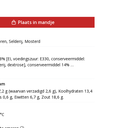
Plaats in mandje
eren, Selderij, Mosterd
8% [EI, voedingszuur: E330, conserveermiddel: 
erij, dextrose], conserveermiddel 14% 
E262, E331, antioxidant: E300, E301], paprika 
t, emulgator: E472c, antioxidant: E304, E307], 
nsvlees [varkensvlees, lap]], tartaarsaus 17% 
ram
azijn, kruiden [peterselie, bieslook], specerij 
7,2 g (waarvan verzadigd 2,6 g), Koolhydraten 13,4 
er, dextrose, kruiden en specerijextract, 
s 0,6 g, Eiwitten 6,7 g, Zout 18,6 g.
uur: E330, E334, smaakversterker: E621, 
 conserveermiddel: E202, E211, E270]
0°C