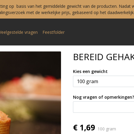
tting op basis van het gemiddelde gewicht van de producten. Nadat w
ingsverzoek met de werkelijke prijs, gebaseerd op het daadwerkelijke
Veelgestelde vragen
Feestfolder
BEREID GEHA
Kies een gewicht
Nog vragen of opmerkingen
€ 1,69
100 gram