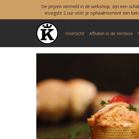
De prijzen vermeld in de webshop, zijn een scha
vroegste 2 uur vóór je ophaalmoment een betal
Overzicht
Afhalen in de Versbox