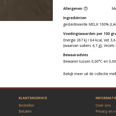
Allergenen
Me
Ingrediënten
gesteriliseerde MELK 100% (L
Voedingswaarden per 100 g
Energie 267 kJ / 64 kcal, Vet 3,
(waarvan suikers 4,7 g), Vezels 0
Bewaaradvies
Bewaren tussen 0,00°C en 0,0
Bekijk meer uit de collectie m
KLANTENSERVICE
INFORMATI
Bestellen
Over ons
Betalen
Privacy en v