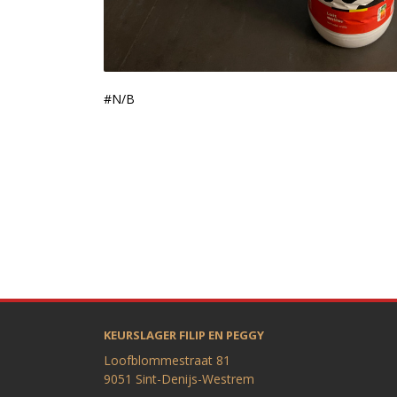
#N/B
KEURSLAGER FILIP EN PEGGY
Loofblommestraat 81
9051 Sint-Denijs-Westrem