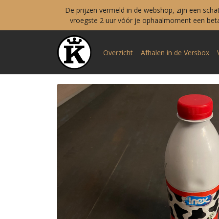
De prijzen vermeld in de webshop, zijn een scha
vroegste 2 uur vóór je ophaalmoment een betal
Overzicht
Afhalen in de Versbox