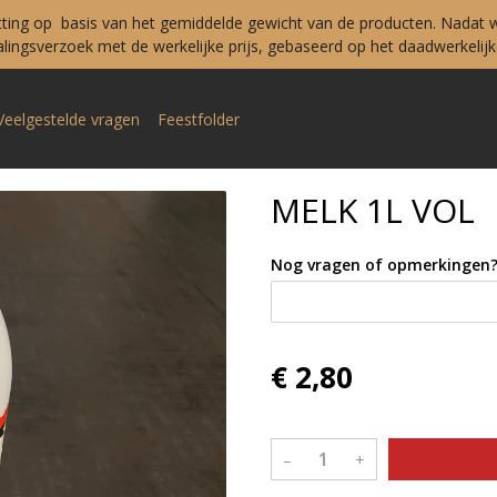
tting op basis van het gemiddelde gewicht van de producten. Nadat w
ingsverzoek met de werkelijke prijs, gebaseerd op het daadwerkelijke
Veelgestelde vragen
Feestfolder
MELK 1L VOL
Nog vragen of opmerkingen
€ 2,80
–
+