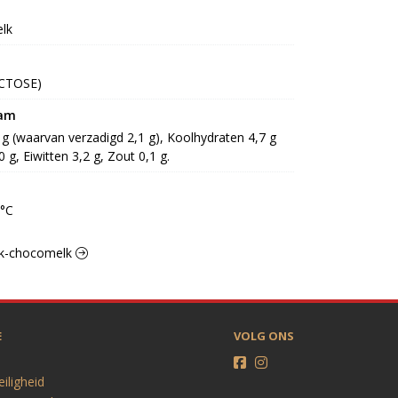
lk
ACTOSE)
ram
6 g (waarvan verzadigd 2,1 g), Koolhydraten 4,7 g 
 g, Eiwitten 3,2 g, Zout 0,1 g.
0°C
elk-chocomelk
E
VOLG ONS
eiligheid