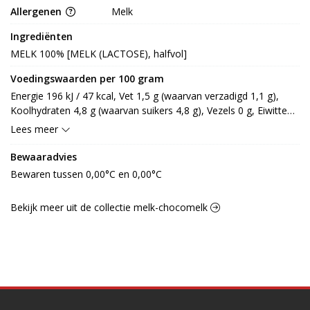
Allergenen
Melk
Ingrediënten
MELK 100% [MELK (LACTOSE), halfvol]
Voedingswaarden per 100 gram
Energie 196 kJ / 47 kcal, Vet 1,5 g (waarvan verzadigd 1,1 g), 
Koolhydraten 4,8 g (waarvan suikers 4,8 g), Vezels 0 g, Eiwitten 
3,5 g, Zout 0,1 g.
Lees meer
Bewaaradvies
Bewaren tussen 0,00°C en 0,00°C
Bekijk meer uit de collectie melk-chocomelk