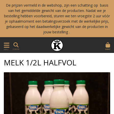
De prijzen vermeld in de webshop, zijn een schatting op basis
van het gemiddelde gewicht van de producten. Nadat we je
bestelling hebben voorbereid, sturen we ten vroegste 2 uur vóór
je ophaalmoment een betalingsverzoek met de werkelijke prijs,
gebaseerd op het daadwerkelijke gewicht van de producten in
jouw bestelling .
MAND
ZOEKEN
MENU
MELK 1/2L HALFVOL