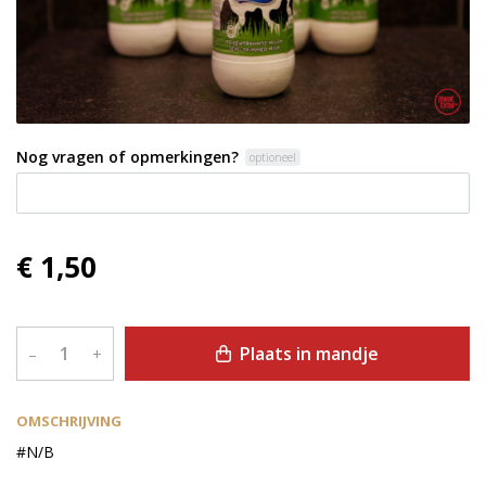
Nog vragen of opmerkingen?
optioneel
€ 1,50
Plaats in mandje
–
+
OMSCHRIJVING
#N/B