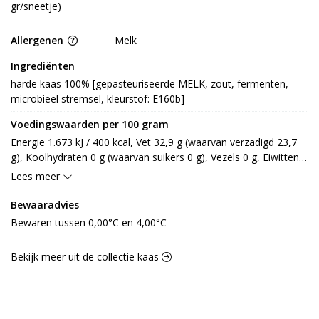
gr/sneetje)
Allergenen
Melk
Ingrediënten
harde kaas 100% [gepasteuriseerde MELK, zout, fermenten, 
microbieel stremsel, kleurstof: E160b]
Voedingswaarden per 100 gram
Energie 1.673 kJ / 400 kcal, Vet 32,9 g (waarvan verzadigd 23,7 
g), Koolhydraten 0 g (waarvan suikers 0 g), Vezels 0 g, Eiwitten 
26 g, Zout 2 g.
Lees meer
Bewaaradvies
Bewaren tussen 0,00°C en 4,00°C
Bekijk meer uit de collectie kaas