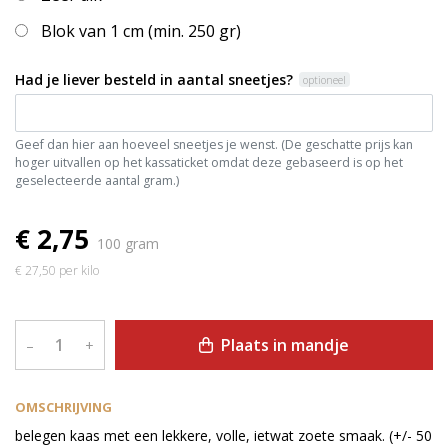
Blok van 1 cm (min. 250 gr)
Had je liever besteld in aantal sneetjes?
optioneel
Geef dan hier aan hoeveel sneetjes je wenst. (De geschatte prijs kan
hoger uitvallen op het kassaticket omdat deze gebaseerd is op het
geselecteerde aantal gram.)
€ 2,75
100 gram
€ 27,50 per kilo
Plaats in mandje
–
+
OMSCHRIJVING
belegen kaas met een lekkere, volle, ietwat zoete smaak. (+/- 50