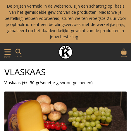
De prijzen vermeld in de webshop, zijn een schatting op basis
van het gemiddelde gewicht van de producten. Nadat we je
bestelling hebben voorbereid, sturen we ten vroegste 2 uur vóór
je ophaalmoment een betalingsverzoek met de werkelijke prijs,
gebaseerd op het daadwerkelijke gewicht van de producten in
jouw bestelling .
MAND
ZOEKEN
MENU
VLASKAAS
Vlaskaas (+/- 50 gr/sneetje gewoon gesneden)