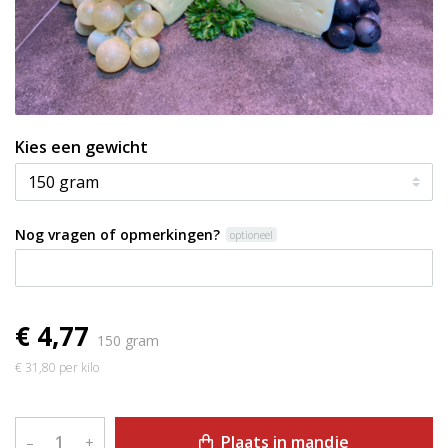
Kies een gewicht
Nog vragen of opmerkingen?
optioneel
€ 4,77
150 gram
€ 31,80 per kilo
Plaats in mandje
–
+