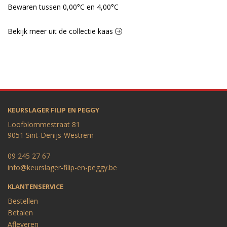
Bewaren tussen 0,00°C en 4,00°C
Bekijk meer uit de collectie kaas
KEURSLAGER FILIP EN PEGGY
Loofblommestraat 81
9051 Sint-Denijs-Westrem
09 245 27 67
info@keurslager-filip-en-peggy.be
KLANTENSERVICE
Bestellen
Betalen
Afleveren