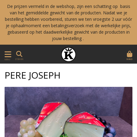
De prijzen vermeld in de webshop, zijn een schatting op basis
van het gemiddelde gewicht van de producten. Nadat we je
bestelling hebben voorbereid, sturen we ten vroegste 2 uur vóór
je ophaalmoment een betalingsverzoek met de werkelijke prijs,
gebaseerd op het daadwerkelijke gewicht van de producten in
jouw bestelling .
MAND
ZOEKEN
MENU
PERE JOSEPH