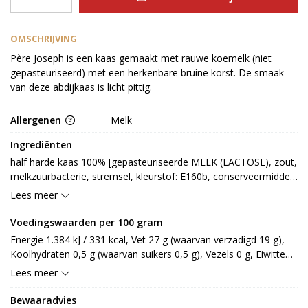
OMSCHRIJVING
Père Joseph is een kaas gemaakt met rauwe koemelk (niet
gepasteuriseerd) met een herkenbare bruine korst. De smaak
van deze abdijkaas is licht pittig.
Allergenen
Melk
Ingrediënten
half harde kaas 100% [gepasteuriseerde MELK (LACTOSE), zout, 
melkzuurbacterie, stremsel, kleurstof: E160b, conserveermiddel: 
E235]
Lees meer
Voedingswaarden per 100 gram
Energie 1.384 kJ / 331 kcal, Vet 27 g (waarvan verzadigd 19 g), 
Koolhydraten 0,5 g (waarvan suikers 0,5 g), Vezels 0 g, Eiwitten 
22 g, Zout 1,8 g.
Lees meer
Bewaaradvies