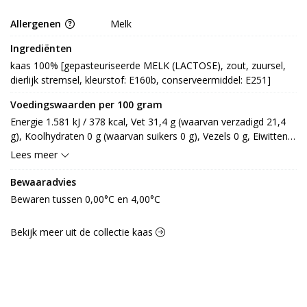
Allergenen
Melk
Ingrediënten
kaas 100% [gepasteuriseerde MELK (LACTOSE), zout, zuursel, 
dierlijk stremsel, kleurstof: E160b, conserveermiddel: E251]
Voedingswaarden per 100 gram
Energie 1.581 kJ / 378 kcal, Vet 31,4 g (waarvan verzadigd 21,4 
g), Koolhydraten 0 g (waarvan suikers 0 g), Vezels 0 g, Eiwitten 
24,3 g, Zout 1,7 g.
Lees meer
Bewaaradvies
Bewaren tussen 0,00°C en 4,00°C
Bekijk meer uit de collectie kaas