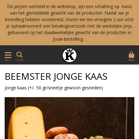
De prijzen vermeld in de webshop, zijn een schatting op basis
van het gemiddelde gewicht van de producten. Nadat we je
bestelling hebben voorbereid, sturen we ten vroegste 2 uur vóór
je ophaalmoment een betalingsverzoek met de werkelijke prijs,
gebaseerd op het daadwerkelijke gewicht van de producten in
jouw bestelling .
MAND
ZOEKEN
MENU
BEEMSTER JONGE KAAS
jonge kaas (+/- 50 gr/sneetje gewoon gesneden)