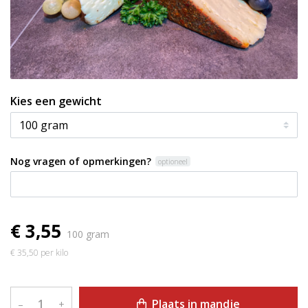
Kies een gewicht
Nog vragen of opmerkingen?
optioneel
€ 3,55
100 gram
€ 35,50 per kilo
Plaats in mandje
–
+