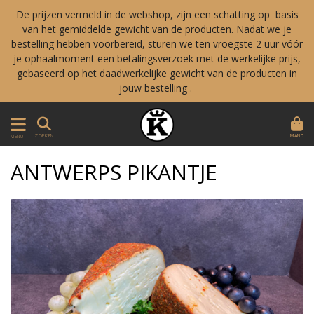
De prijzen vermeld in de webshop, zijn een schatting op basis
van het gemiddelde gewicht van de producten. Nadat we je
bestelling hebben voorbereid, sturen we ten vroegste 2 uur vóór
je ophaalmoment een betalingsverzoek met de werkelijke prijs,
gebaseerd op het daadwerkelijke gewicht van de producten in
jouw bestelling .
MAND
ZOEKEN
MENU
ANTWERPS PIKANTJE