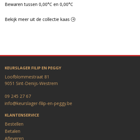
Bewaren tussen 0,00°C en 0,00°C
Bekijk meer uit de collectie kaas
KEURSLAGER FILIP EN PEGGY
Loofblommestraat 81
9051 Sint-Denijs-Westrem
09 245 27 67
info@keurslager-filip-en-peggy.be
KLANTENSERVICE
Bestellen
Betalen
Afleveren