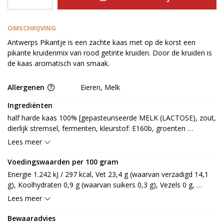
OMSCHRIJVING
Antwerps Pikantje is een zachte kaas met op de korst een
pikante kruidenmix van rood getinte kruiden. Door de kruiden is
de kaas aromatisch van smaak.
Allergenen
Eieren, Melk
Ingrediënten
half harde kaas 100% [gepasteuriseerde MELK (LACTOSE), zout, 
dierlijk stremsel, fermenten, kleurstof: E160b, groenten 
[knoflook, tomaat, paprika, ui], zeezout, specerij [peper, chili, 
Lees meer
jalapeno peper, komijn], kruiden [peterselie, oregano], 
conserveermiddel: E1105 EI]
Voedingswaarden per 100 gram
Energie 1.242 kJ / 297 kcal, Vet 23,4 g (waarvan verzadigd 14,1 
g), Koolhydraten 0,9 g (waarvan suikers 0,3 g), Vezels 0 g, 
Eiwitten 20,6 g, Zout 2,3 g.
Lees meer
Bewaaradvies