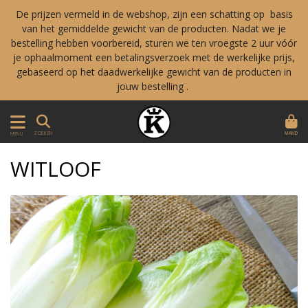
De prijzen vermeld in de webshop, zijn een schatting op basis
van het gemiddelde gewicht van de producten. Nadat we je
bestelling hebben voorbereid, sturen we ten vroegste 2 uur vóór
je ophaalmoment een betalingsverzoek met de werkelijke prijs,
gebaseerd op het daadwerkelijke gewicht van de producten in
jouw bestelling .
MAND
ZOEKEN
MENU
WITLOOF