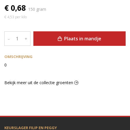
€ 0,68
150 gram
€ 4,53 per kilo
Plaats in mandje
–
+
OMSCHRIJVING
0
Bekijk meer uit de collectie groenten
KEURSLAGER FILIP EN PEGGY