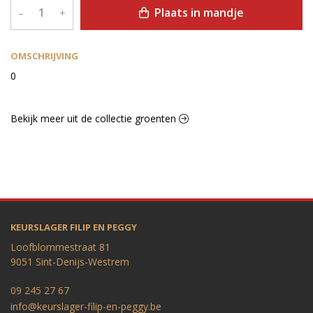
Plaats in mandje
–
+
OMSCHRIJVING
0
Bekijk meer uit de collectie groenten
KEURSLAGER FILIP EN PEGGY
Loofblommestraat 81
9051 Sint-Denijs-Westrem
09 245 27 67
info@keurslager-filip-en-peggy.be