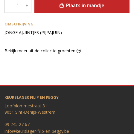
Plaats in mandje
–
+
OMSCHRIJVING
JONGE AJUINTJES (PIJPAJUIN)
Bekijk meer uit de collectie groenten
KEURSLAGER FILIP EN PEGGY
Loofblommestraat 81
9051 Sint-Denijs-Westrem
09 245 27 67
info@keurslager-filip-en-peggy.be