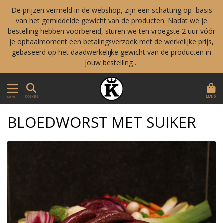
De prijzen vermeld in de webshop, zijn een schatting op basis
van het gemiddelde gewicht van de producten. Nadat we je
bestelling hebben voorbereid, sturen we ten vroegste 2 uur vóór
je ophaalmoment een betalingsverzoek met de werkelijke prijs,
gebaseerd op het daadwerkelijke gewicht van de producten in
jouw bestelling .
MAND
ZOEKEN
MENU
BLOEDWORST MET SUIKER