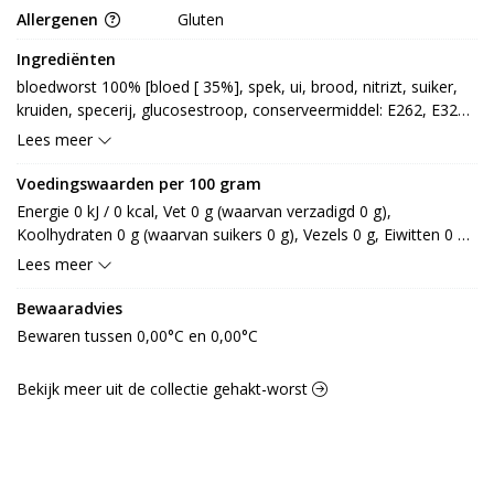
Allergenen
Gluten
Ingrediënten
bloedworst 100% [bloed [ 35%], spek, ui, brood, nitrizt, suiker, 
kruiden, specerij, glucosestroop, conserveermiddel: E262, E327, 
smaakversterker: E621, antioxidant: E301, E331] (GLUTEN, 
Lees meer
TARWE)
Voedingswaarden per 100 gram
Energie 0 kJ / 0 kcal, Vet 0 g (waarvan verzadigd 0 g), 
Koolhydraten 0 g (waarvan suikers 0 g), Vezels 0 g, Eiwitten 0 g, 
Zout 0 g.
Lees meer
Bewaaradvies
Bewaren tussen 0,00°C en 0,00°C
Bekijk meer uit de collectie gehakt-worst