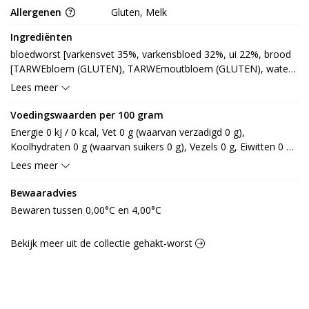
Allergenen
Gluten, Melk
Ingrediënten
bloedworst [varkensvet 35%, varkensbloed 32%, ui 22%, brood 
[TARWEbloem (GLUTEN), TARWEmoutbloem (GLUTEN), water, 
ROGGEmeel (GLUTEN), gejodeerd zout, enzym], 
Lees meer
varkensbindweefsel, appel, zout, varkensvlees, specerij, glucose 
fructosestroop, MELKeiwit, TARWEzetmeel (GLUTEN), 
Voedingswaarden per 100 gram
varkensdarm, smaakversterker: E621] (LACTOSE)
Energie 0 kJ / 0 kcal, Vet 0 g (waarvan verzadigd 0 g), 
Koolhydraten 0 g (waarvan suikers 0 g), Vezels 0 g, Eiwitten 0 g, 
Zout 0 g.
Lees meer
Bewaaradvies
Bewaren tussen 0,00°C en 4,00°C
Bekijk meer uit de collectie gehakt-worst