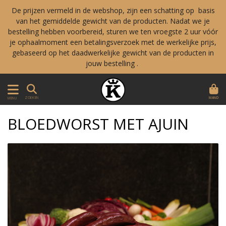
De prijzen vermeld in de webshop, zijn een schatting op basis
van het gemiddelde gewicht van de producten. Nadat we je
bestelling hebben voorbereid, sturen we ten vroegste 2 uur vóór
je ophaalmoment een betalingsverzoek met de werkelijke prijs,
gebaseerd op het daadwerkelijke gewicht van de producten in
jouw bestelling .
MAND
ZOEKEN
MENU
BLOEDWORST MET AJUIN