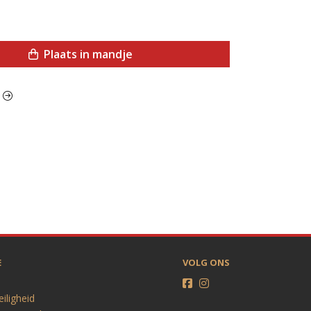
Plaats in mandje
t
E
VOLG ONS
eiligheid