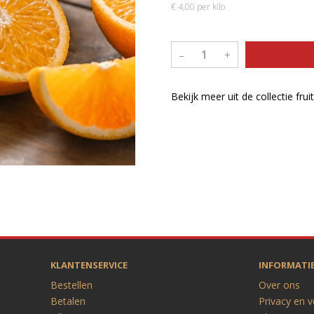
€ 4,00 per kilo
–
+
Bekijk meer uit de collectie frui
KLANTENSERVICE
INFORMATI
Bestellen
Over ons
Betalen
Privacy en v