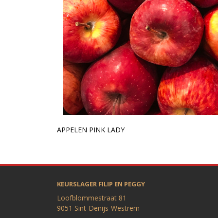
APPELEN PINK LADY
KEURSLAGER FILIP EN PEGGY
Loofblommestraat 81
9051 Sint-Denijs-Westrem