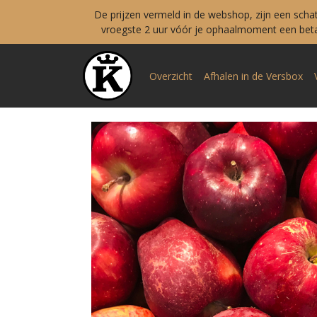
De prijzen vermeld in de webshop, zijn een scha
vroegste 2 uur vóór je ophaalmoment een betal
Overzicht
Afhalen in de Versbox