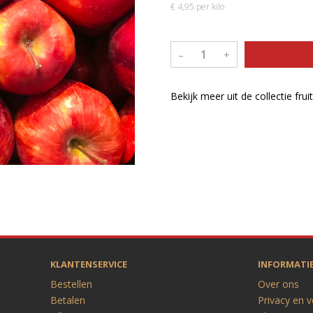
€ 4,95 per kilo
–
+
Bekijk meer uit de collectie frui
KLANTENSERVICE
INFORMATI
Bestellen
Over ons
Betalen
Privacy en v