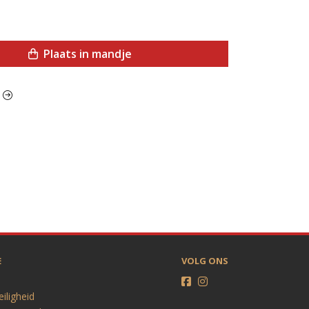
Plaats in mandje
t
E
VOLG ONS
eiligheid