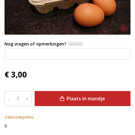
Nog vragen of opmerkingen?
optioneel
€ 3,00
Plaats in mandje
–
+
OMSCHRIJVING
0