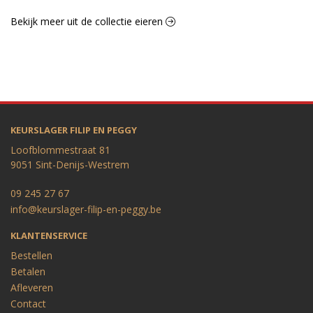
Bekijk meer uit de collectie eieren
KEURSLAGER FILIP EN PEGGY
Loofblommestraat 81
9051 Sint-Denijs-Westrem
09 245 27 67
info@keurslager-filip-en-peggy.be
KLANTENSERVICE
Bestellen
Betalen
Afleveren
Contact