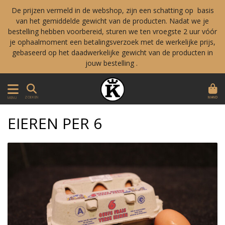
De prijzen vermeld in de webshop, zijn een schatting op basis
van het gemiddelde gewicht van de producten. Nadat we je
bestelling hebben voorbereid, sturen we ten vroegste 2 uur vóór
je ophaalmoment een betalingsverzoek met de werkelijke prijs,
gebaseerd op het daadwerkelijke gewicht van de producten in
jouw bestelling .
MAND
ZOEKEN
MENU
EIEREN PER 6