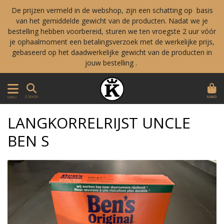
De prijzen vermeld in de webshop, zijn een schatting op basis
van het gemiddelde gewicht van de producten. Nadat we je
bestelling hebben voorbereid, sturen we ten vroegste 2 uur vóór
je ophaalmoment een betalingsverzoek met de werkelijke prijs,
gebaseerd op het daadwerkelijke gewicht van de producten in
jouw bestelling .
MAND
ZOEKEN
MENU
LANGKORRELRIJST UNCLE
BEN S