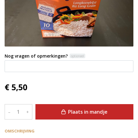
Nog vragen of opmerkingen?
optioneel
€ 5,50
Plaats in mandje
–
+
OMSCHRIJVING