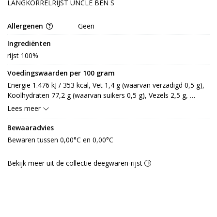
LANGKORRELRIJST UNCLE BEN S
Allergenen
Geen
Ingrediënten
rijst 100%
Voedingswaarden per 100 gram
Energie 1.476 kJ / 353 kcal, Vet 1,4 g (waarvan verzadigd 0,5 g), 
Koolhydraten 77,2 g (waarvan suikers 0,5 g), Vezels 2,5 g, 
Eiwitten 6,6 g, Zout 0 g.
Lees meer
Bewaaradvies
Bewaren tussen 0,00°C en 0,00°C
Bekijk meer uit de collectie deegwaren-rijst