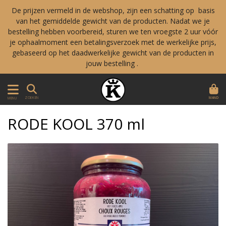
De prijzen vermeld in de webshop, zijn een schatting op basis
van het gemiddelde gewicht van de producten. Nadat we je
bestelling hebben voorbereid, sturen we ten vroegste 2 uur vóór
je ophaalmoment een betalingsverzoek met de werkelijke prijs,
gebaseerd op het daadwerkelijke gewicht van de producten in
jouw bestelling .
MAND
ZOEKEN
MENU
RODE KOOL 370 ml