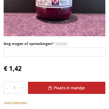
Nog vragen of opmerkingen?
optioneel
€ 1,42
Plaats in mandje
–
+
OMSCHRIJVING