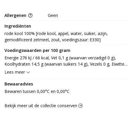
Allergenen
Geen
Ingrediënten
rode kool 100% [rode kool, appel, water, suiker, azijn, 
gemodificeerd zetmeel, zout, voedingszuur: E330]
Voedingswaarden per 100 gram
Energie 276 kJ / 66 kcal, Vet 0,1 g (waarvan verzadigd 0 g), 
Koolhydraten 14,5 g (waarvan suikers 14 g), Vezels 0 g, Eiwitten 
0,8 g, Zout 0,5 g.
Lees meer
Bewaaradvies
Bewaren tussen 0,00°C en 0,00°C
Bekijk meer uit de collectie conserven