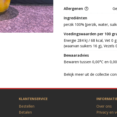
Allergenen
G
Ingrediënten
perzik 100% [perzik, water, sui
Voedingswaarden per 100 g
Energie 284 kJ / 68 kcal, Vet 0 
(waarvan suikers 16 g), Vezels 0
Bewaaradvies
Bewaren tussen 0,00°C en 0,0
Bekijk meer uit de collectie co
KLANTENSERVICE
INFORMATI
Bestellen
Over ons
Betalen
Privacy en v