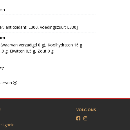
een
ker, antioxidant: E300, voedingszuur: E330]
ram
g (waarvan verzadigd 0 g), Koolhydraten 16 g 
,9 g, Eiwitten 0,5 g, Zout 0 g.
0°C
nserven
E
VOLG ONS
eiligheid