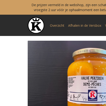
De prijzen vermeld in de webshop, zijn een scha
vroegste 2 uur vóór je ophaalmoment een betal
Overzicht
Afhalen in de Versbox