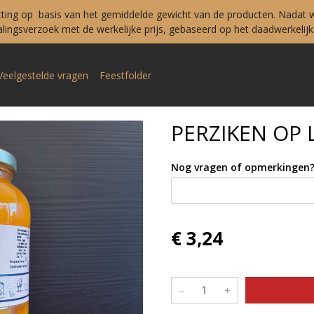
tting op basis van het gemiddelde gewicht van de producten. Nadat w
ingsverzoek met de werkelijke prijs, gebaseerd op het daadwerkelijke
Veelgestelde vragen
Feestfolder
PERZIKEN OP 
Nog vragen of opmerkingen
€ 3,24
–
+