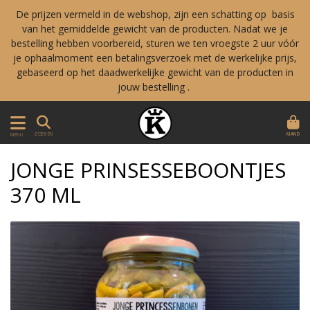
De prijzen vermeld in de webshop, zijn een schatting op basis
van het gemiddelde gewicht van de producten. Nadat we je
bestelling hebben voorbereid, sturen we ten vroegste 2 uur vóór
je ophaalmoment een betalingsverzoek met de werkelijke prijs,
gebaseerd op het daadwerkelijke gewicht van de producten in
jouw bestelling .
MAND
ZOEKEN
MENU
JONGE PRINSESSEBOONTJES
370 ML