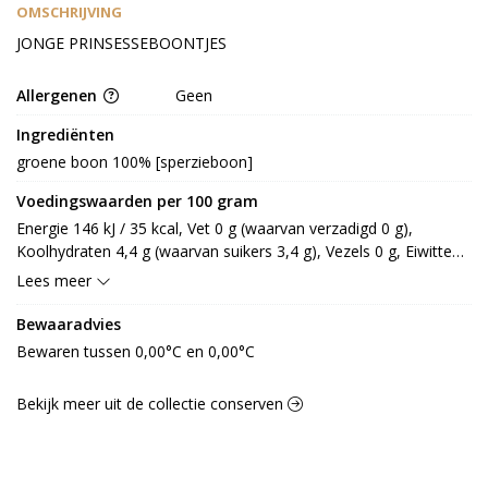
OMSCHRIJVING
JONGE PRINSESSEBOONTJES
Allergenen
Geen
Ingrediënten
groene boon 100% [sperzieboon]
Voedingswaarden per 100 gram
Energie 146 kJ / 35 kcal, Vet 0 g (waarvan verzadigd 0 g), 
Koolhydraten 4,4 g (waarvan suikers 3,4 g), Vezels 0 g, Eiwitten 
2,8 g, Zout 0 g.
Lees meer
Bewaaradvies
Bewaren tussen 0,00°C en 0,00°C
Bekijk meer uit de collectie conserven