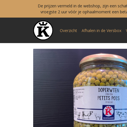
De prijzen vermeld in de webshop, zijn een scha
vroegste 2 uur vóór je ophaalmoment een betal
Overzicht
Afhalen in de Versbox