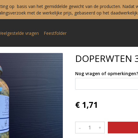
tting op basis van het gemiddelde gewicht van de producten. Nadat w
ingsverzoek met de werkelijke prijs, gebaseerd op het daadwerkelijke
Veelgestelde vragen
Feestfolder
DOPERWTEN 3
Nog vragen of opmerkingen
€ 1,71
–
+