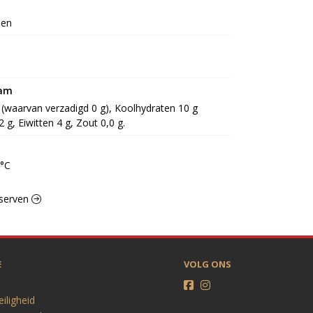
een
ram
g (waarvan verzadigd 0 g), Koolhydraten 10 g 
 g, Eiwitten 4 g, Zout 0,0 g.
0°C
nserven
E
VOLG ONS
eiligheid