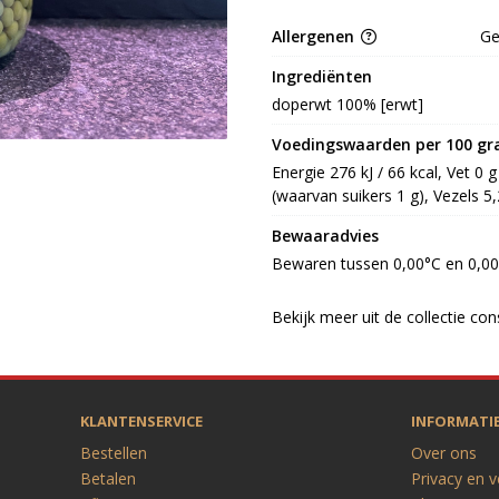
Allergenen
G
Ingrediënten
doperwt 100% [erwt]
Voedingswaarden per 100 g
Energie 276 kJ / 66 kcal, Vet 0 
(waarvan suikers 1 g), Vezels 5,2
Bewaaradvies
Bewaren tussen 0,00°C en 0,0
Bekijk meer uit de collectie co
KLANTENSERVICE
INFORMATI
Bestellen
Over ons
Betalen
Privacy en v