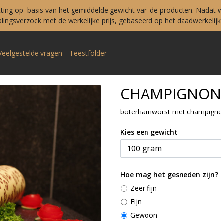
tting op basis van het gemiddelde gewicht van de producten. Nadat w
ingsverzoek met de werkelijke prijs, gebaseerd op het daadwerkelijke
Veelgestelde vragen
Feestfolder
CHAMPIGNO
boterhamworst met champignon
Kies een gewicht
Hoe mag het gesneden zijn?
Zeer fijn
Fijn
Gewoon