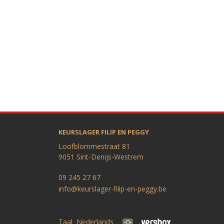
KEURSLAGER FILIP EN PEGGY
Loofblommestraat 81
9051 Sint-Denijs-Westrem
09 245 27 67
info@keurslager-filip-en-peggy.be
Taal