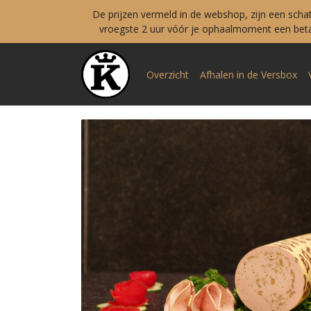
De prijzen vermeld in de webshop, zijn een scha
vroegste 2 uur vóór je ophaalmoment een betal
Overzicht
Afhalen in de Versbox