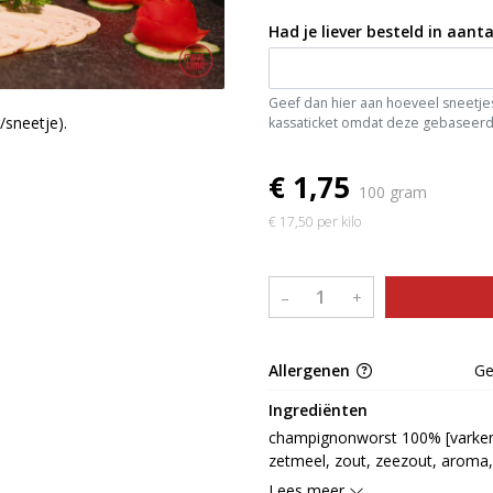
Had je liever besteld in aanta
Geef dan hier aan hoeveel sneetjes 
/sneetje).
kassaticket omdat deze gebaseerd 
€ 1,75
100 gram
€ 17,50 per kilo
–
+
Allergenen
G
Ingrediënten
champignonworst 100% [varkens
zetmeel, zout, zeezout, aroma, 
stabilisator: E450, conserveerm
Lees meer