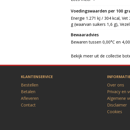
Voedingswaarden per 100 g
Energie 1.271 kJ / 304 kcal, Vet
g (waarvan suikers 1,6 g), Vezels
Bewaaradvies
Bewaren tussen 0,00°C en 4,0
Bekijk meer uit de collectie b
KLANTENSERVICE
INFORMATI
Bestellen
Over ons
Betalen
Privacy en v
Afleveren
Algemene v
Contact
Disclaimer
Cookies