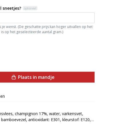
l sneetjes?
optioneel
je wenst. (De geschatte prijs kan hoger uitvallen op het
is op het geselecteerde aantal gram.)
Plaats in mandje
een
vlees, champignon 17%, water, varkensvet, 
bamboevezel, antioxidant: E301, kleurstof: E120, 
iddel: E250]