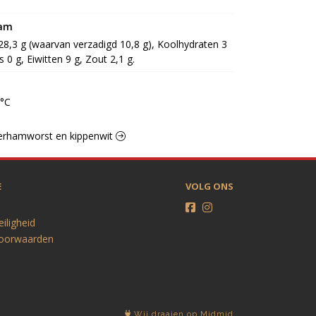
ram
 28,3 g (waarvan verzadigd 10,8 g), Koolhydraten 3 
 0 g, Eiwitten 9 g, Zout 2,1 g.
0°C
oterhamworst en kippenwit
E
VOLG ONS
eiligheid
oorwaarden
Wij draaien op Midmid