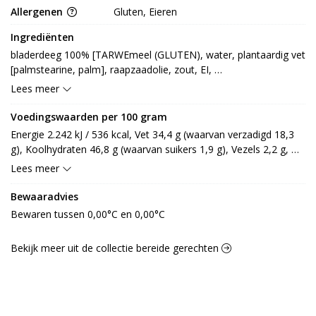
Allergenen
Gluten, Eieren
Ingrediënten
bladerdeeg 100% [TARWEmeel (GLUTEN), water, plantaardig vet 
[palmstearine, palm], raapzaadolie, zout, EI, 
citroensapconcentraat*] (* van biologische oorsprong)
Lees meer
Voedingswaarden per 100 gram
Energie 2.242 kJ / 536 kcal, Vet 34,4 g (waarvan verzadigd 18,3 
g), Koolhydraten 46,8 g (waarvan suikers 1,9 g), Vezels 2,2 g, 
Eiwitten 8,9 g, Zout 1,2 g.
Lees meer
Bewaaradvies
Bewaren tussen 0,00°C en 0,00°C
Bekijk meer uit de collectie bereide gerechten