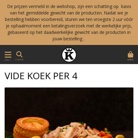
De prijzen vermeld in de webshop, zijn een schatting op basis
van het gemiddelde gewicht van de producten. Nadat we je
bestelling hebben voorbereid, sturen we ten vroegste 2 uur vóór
je ophaalmoment een betalingsverzoek met de werkelijke prijs,
gebaseerd op het daadwerkelijke gewicht van de producten in
jouw bestelling .
MAND
ZOEKEN
MENU
VIDE KOEK PER 4