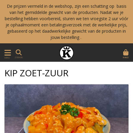
De prijzen vermeld in de webshop, zijn een schatting op basis
van het gemiddelde gewicht van de producten. Nadat we je
bestelling hebben voorbereid, sturen we ten vroegste 2 uur vóór
je ophaalmoment een betalingsverzoek met de werkelijke prijs,
gebaseerd op het daadwerkelijke gewicht van de producten in
jouw bestelling .
MAND
ZOEKEN
MENU
KIP ZOET-ZUUR