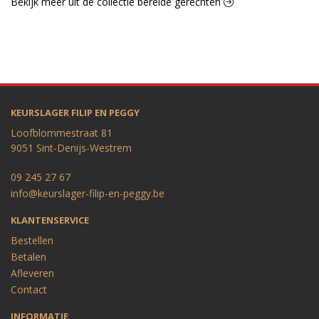
Bekijk meer uit de collectie bereide gerechten
KEURSLAGER FILIP EN PEGGY
Loofblommestraat 81
9051 Sint-Denijs-Westrem
09 245 27 67
info@keurslager-filip-en-peggy.be
KLANTENSERVICE
Bestellen
Betalen
Afleveren
Contact
INFORMATIE