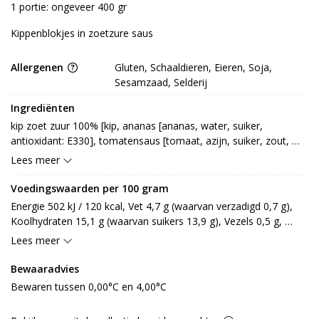
1 portie: ongeveer 400 gr
Kippenblokjes in zoetzure saus
Allergenen
Gluten, Schaaldieren, Eieren, Soja,
Sesamzaad, Selderij
Ingrediënten
kip zoet zuur 100% [kip, ananas [ananas, water, suiker, 
antioxidant: E330], tomatensaus [tomaat, azijn, suiker, zout, 
specerij, kruiden (SELDERIJ)], ui, paprika [rood, geel], bamboe, 
Lees meer
SOJAolie, EI, wortel, peulerwt, SELDERIJ, suiker, 
aardappelzetmeel, zout, aromaten [TARWE, SOJA, SESAMolie, 
Voedingswaarden per 100 gram
garnaalextract, maiszetmeel], specerij, zonnebloemolie, 
Energie 502 kJ / 120 kcal, Vet 4,7 g (waarvan verzadigd 0,7 g), 
stabilisator: E412, E415] (GLUTEN, SCHAALDIEREN)
Koolhydraten 15,1 g (waarvan suikers 13,9 g), Vezels 0,5 g, 
Eiwitten 4,3 g, Zout 0,9 g.
Lees meer
Bewaaradvies
Bewaren tussen 0,00°C en 4,00°C